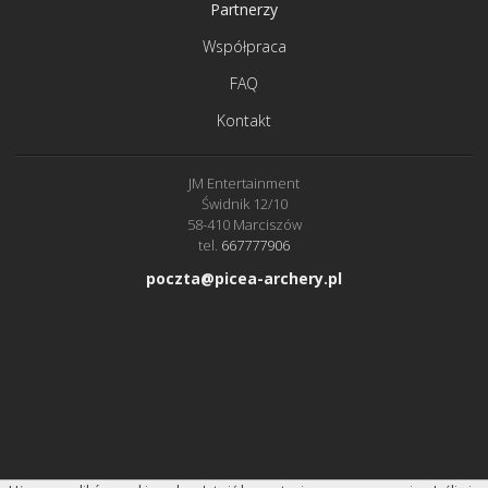
Partnerzy
Współpraca
FAQ
Kontakt
JM Entertainment
Świdnik 12/10
58-410 Marciszów
tel.
667777906
poczta@picea-archery.pl